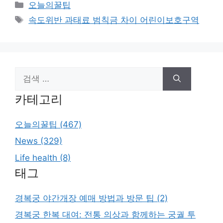
카
오늘의꿀팁
테
태
속도위반 과태료 범칙금 차이 어린이보호구역
고
그
리
검
색:
카테고리
오늘의꿀팁 (467)
News (329)
Life health (8)
태그
경복궁 야간개장 예매 방법과 방문 팁 (2)
경복궁 한복 대여: 전통 의상과 함께하는 궁궐 투