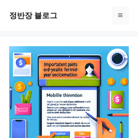
컨
텐
정반장 블로그
메
츠
로
뉴
건
너
뛰
기