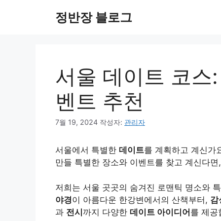
컨
정반장 블로그
텐
츠
로
건
너
서울 데이트 코스:
뛰
기
벤트 추천
7월 19, 2024
작성자:
관리자
서울에서 특별한
데이트
를 계획하고 계신가요
만들 특별한 장소와 이벤트를 찾고 계신다면, 
저희는 서울 곳곳의 숨겨진 로맨틱 명소와 
야경
이 아름다운 한강변에서의 산책부터,
감
과
전시
까지 다양한
데이트 아이디어
를 제공