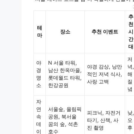
추
천
테
장소
추천 이벤트
시
마
간
대
저
야
N 서울 타워,
야경 감상, 낭만
녁,
경
남산 한옥마을,
적인 저녁 식사,
해
명
롯데월드 타워,
사랑 고백
질
소
한강공원
녘
자
연
서울숲, 올림픽
피크닉, 자전거
낮,
속
공원, 북서울
타기, 산책, 사
오
데
꿈의 숲, 석촌
진 촬영
후
이
호수