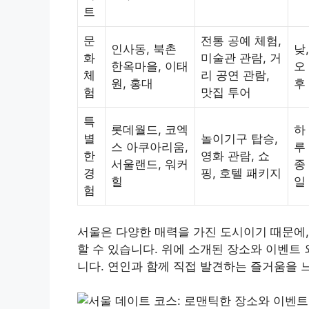
트
문
전통 공예 체험,
인사동, 북촌
낮,
화
미술관 관람, 거
한옥마을, 이태
오
체
리 공연 관람,
원, 홍대
후
험
맛집 투어
특
롯데월드, 코엑
하
별
놀이기구 탑승,
스 아쿠아리움,
루
한
영화 관람, 쇼
서울랜드, 워커
종
경
핑, 호텔 패키지
힐
일
험
서울은 다양한 매력을 가진 도시이기 때문에,
할 수 있습니다. 위에 소개된 장소와 이벤트
니다. 연인과 함께 직접 발견하는 즐거움을 