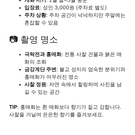
개화 시기
: 2월 말~3월 중순
입장료
: 성인 3,000원 (주차료 별도)
주차 상황
: 주차 공간이 넉넉하지만 주말에는
혼잡할 수 있음
📷 촬영 명소
극락전과 홍매화
: 전통 사찰 건물과 붉은 매
화의 조화
금강계단 주변
: 불교 성지의 엄숙한 분위기와
홍매화가 어우러진 명소
사찰 정원
: 자연 속에서 힐링하며 사진을 남
길 수 있는 공간
TIP
: 홍매화는 흰 매화보다 향기가 짙고 강합니다.
사찰을 거닐며 은은한 향기를 즐겨보세요.