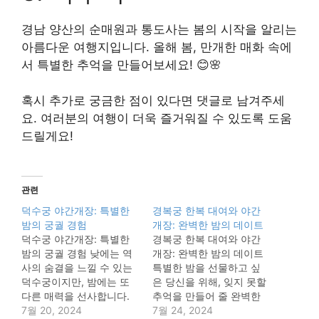
경남 양산의 순매원과 통도사는 봄의 시작을 알리는
아름다운 여행지입니다. 올해 봄, 만개한 매화 속에
서 특별한 추억을 만들어보세요! 😊🌸
혹시 추가로 궁금한 점이 있다면 댓글로 남겨주세
요. 여러분의 여행이 더욱 즐거워질 수 있도록 도움
드릴게요!
관련
덕수궁 야간개장: 특별한
경복궁 한복 대여와 야간
밤의 궁궐 경험
개장: 완벽한 밤의 데이트
덕수궁 야간개장: 특별한
경복궁 한복 대여와 야간
밤의 궁궐 경험 낮에는 역
개장: 완벽한 밤의 데이트
사의 숨결을 느낄 수 있는
특별한 밤을 선물하고 싶
덕수궁이지만, 밤에는 또
은 당신을 위해, 잊지 못할
다른 매력을 선사합니다.
추억을 만들어 줄 완벽한
화려한 조명으로 옷을 갈
7월 20, 2024
데이트 코스를 소개합니
7월 24, 2024