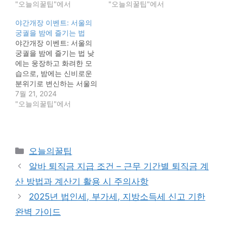
아입은 궁궐은 낮과는 또
"오늘의꿀팁"에서
다. 바로 경복궁 한복 대여
"오늘의꿀팁"에서
다른 분위기를 자아내며,
와 야간개장입니다. 낮의
야간개장 이벤트: 서울의
신비로운 분위기를 연출합
경복궁이 웅장하고 화려한
궁궐을 밤에 즐기는 법
니다. 특히, 야간 개장 기간
아름다움을 자랑한다면,
야간개장 이벤트: 서울의
에는 다채로운 문화 행사
밤의 경복궁은 은은한 조
궁궐을 밤에 즐기는 법 낮
와 함께 특별한 밤을 선물
명 아래 신비로운 분위기
에는 웅장하고 화려한 모
합니다. 덕수궁 야간 개장
를 선사합니다. 한복을 입
습으로, 밤에는 신비로운
은 단순히 궁궐을 둘러보
고 경복궁을 거닐며 옛 선
분위기로 변신하는 서울의
는 것을 넘어,…
조들의 숨결을 느껴보세
궁궐. 낮에는 볼 수 없었던
7월 21, 2024
요. 고즈넉한…
야경과 함께 궁궐의 아름
"오늘의꿀팁"에서
다움을 새롭게 느껴보세
요. 야간개장 기간 동안 특
별한 공연과 전시가 열리
는 궁궐도 있으니, 잊지 못
카
오늘의꿀팁
할 추억을 만들어보세요.
테
경복궁은 밤에 더욱 아름
알바 퇴직금 지급 조건 – 근무 기간별 퇴직금 계
고
답게 빛나는 근정전과 광
산 방법과 계산기 활용 시 주의사항
화문의 모습을 감상할 수…
리
2025년 법인세, 부가세, 지방소득세 신고 기한
완벽 가이드