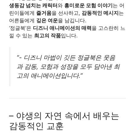
생동감 넘치는 캐릭터
와
흥미로운 모험 이야기
는 어
린이들에게
즐거움
을 선사하고,
감동적인 메시지
는
어른들에게
깊은 여운
을 남깁니다.
‘정글북’은
디즈니 애니메이션의 매력
을 고스란히 느
낄 수 있는
최고의 작품
입니다.
“- 디즈니 마법이 깃든 정글북은 웃음
과 감동, 모험과 성장을 모두 담아낸 최
고의 애니메이션입니다.”
– 야생의 자연 속에서 배우는
감동적인 교훈