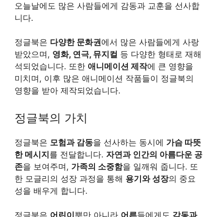
오늘날에도 많은 사람들에게 감동과 교훈을 선사합
니다.
정글북은
다양한 문화권
에서 많은 사람들에게 사랑
받았으며,
영화, 연극, 뮤지컬
등 다양한 형태로 재해
석되었습니다. 또한
애니메이션 제작
에 큰 영향을
미치며, 이후 많은 애니메이션 작품들이 정글북의
영향을 받아 제작되었습니다.
정글북의 가치
정글북은
모험과 감동
을 선사하는 동시에
가슴 따뜻
한 메시지
를 전달합니다.
자연과 인간의 아름다운 공
존
을 보여주며,
가족의 소중함
을 일깨워 줍니다. 또
한 모글리의 성장 과정을 통해
용기와 성장
의 중요
성을 배우게 합니다.
정글북은
어린이
뿐만 아니라
어른
들에게도
감동과