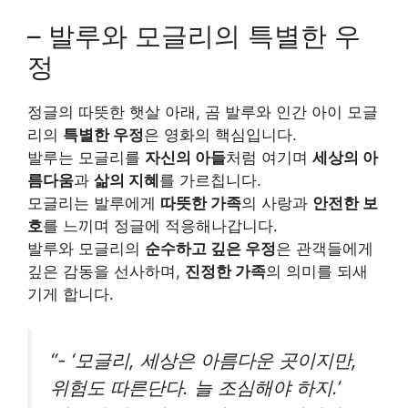
– 발루와 모글리의 특별한 우
정
정글의 따뜻한 햇살 아래, 곰 발루와 인간 아이 모글
리의
특별한 우정
은 영화의 핵심입니다.
발루는 모글리를
자신의 아들
처럼 여기며
세상의 아
름다움
과
삶의 지혜
를 가르칩니다.
모글리는 발루에게
따뜻한 가족
의 사랑과
안전한 보
호
를 느끼며 정글에 적응해나갑니다.
발루와 모글리의
순수하고 깊은 우정
은 관객들에게
깊은 감동을 선사하며,
진정한 가족
의 의미를 되새
기게 합니다.
“- ‘모글리, 세상은 아름다운 곳이지만,
위험도 따른단다. 늘 조심해야 하지.’