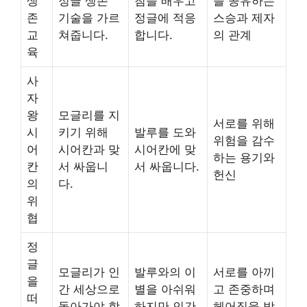
생
정글 생존
침을 배우고
을 공유하는
존
기술을 가르
정글에 적응
스승과 제자
교
쳐줍니다.
합니다.
의 관계
육
사
자
왕
모글리를 지
서로를 위해
시
키기 위해
발루를 도와
위험을 감수
어
시어칸과 맞
시어칸에 맞
하는 용기와
칸
서 싸웁니
서 싸웁니다.
헌신
의
다.
위
협
정
글
모글리가 인
발루와의 이
서로를 아끼
을
간 세상으로
별을 아쉬워
고 존중하며
떠
돌아가야 함
하지만 인간
헤어짐을 받