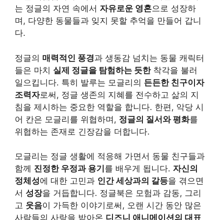
는 정글의 자연 속에서
자유로운 영혼
으로 성장하
며, 다양한 동물들과 잊지 못할 추억을 만들어 갑니
다.
정글의
매력적인 풍경
과 생동감 넘치는 동물 캐릭터
들은 마치
실제 정글을 탐험하는 듯한
착각을 불러
일으킵니다. 특히
발루
는 모글리의
든든한 친구이자
조력자
로써, 정글 생존의 지혜를 전수하고 삶의 지
침을 제시하는 중요한 역할을 합니다. 한편, 악당
시
어 칸
은 모글리를 위협하며,
정글의 질서와 평화
를
위협하는 존재로 긴장감을 더합니다.
모글리는 정글 생활에 적응해 가면서 동물 친구들과
함께
진정한 우정과 용기
를 배우게 됩니다.
자신의
정체성
에 대한 고민과
인간 세상과의 갈등
을 겪으면
서
성장
을 거듭합니다.
정글북
은 모험과 감동, 그리
고
웃음
이 가득한 이야기로써, 오랜 시간 동안 많은
사람들의 사랑을 받아온
디즈니 애니메이션의 대표