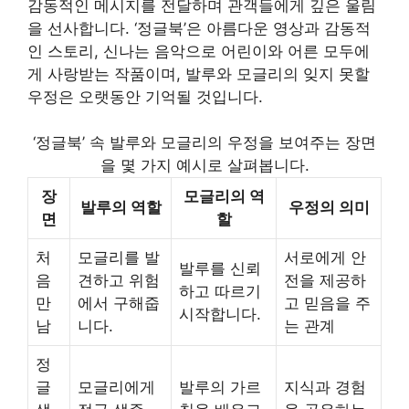
감동적인 메시지를 전달하며 관객들에게 깊은 울림
을 선사합니다. ‘정글북’은 아름다운 영상과 감동적
인 스토리, 신나는 음악으로 어린이와 어른 모두에
게 사랑받는 작품이며, 발루와 모글리의 잊지 못할
우정은 오랫동안 기억될 것입니다.
‘정글북’ 속 발루와 모글리의 우정을 보여주는 장면
을 몇 가지 예시로 살펴봅니다.
장
모글리의 역
발루의 역할
우정의 의미
면
할
처
모글리를 발
서로에게 안
발루를 신뢰
음
견하고 위험
전을 제공하
하고 따르기
만
에서 구해줍
고 믿음을 주
시작합니다.
남
니다.
는 관계
정
글
모글리에게
발루의 가르
지식과 경험