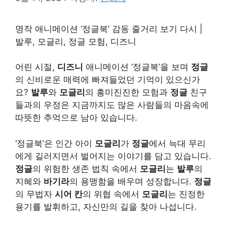
명작 애니메이션 ‘정글북’ 감동 줄거리 보기 다시 |
발루, 모글리, 정글 모험, 디즈니
어린 시절,
디즈니
애니메이션 ‘정글북’을 보며
정글
의 신비로운 매력에 빠져들었던 기억이 있으신가
요?
발루
와
모글리
의 흥미진진한 모험과
정글
친구
들과의 우정은 지금까지도 많은 사람들의 마음속에
따뜻한 추억으로 남아 있습니다.
‘정글북’은 인간 아이
모글리
가
정글
에서 늑대 무리
에게 길러지면서 벌어지는 이야기를 담고 있습니다.
정글
의 위험한 생존 법칙 속에서
모글리
는
발루
의
지혜와
바기라
의 용맹함을 배우며 성장합니다.
정글
의 무법자
시어 칸
의 위협 속에서
모글리
는 진정한
용기를 발휘하고, 자신만의 길을 찾아 나섭니다.